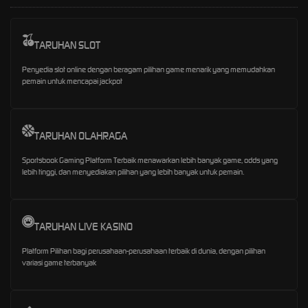
TARUHAN SLOT
Penyedia slot online dengan beragam pilihan game menarik yang memudahkan
pemain untuk mencapai jackpot
TARUHAN OLAHRAGA
Sportsbook Gaming Platform Terbaik menawarkan lebih banyak game, odds yang
lebih tinggi, dan menyediakan pilihan yang lebih banyak untuk pemain.
TARUHAN LIVE KASINO
Platform Pilihan bagi perusahaan-perusahaan terbaik di dunia, dengan pilihan
variasi game terbanyak