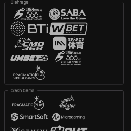
Olahraga
Crash Game