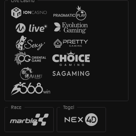
Live Casino
Race
Togel