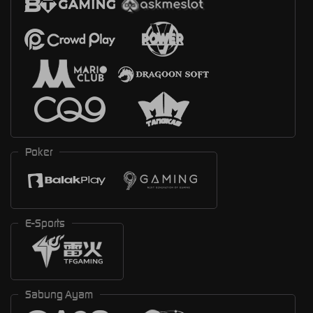
Poker
E-Sports
Sabung Ayam