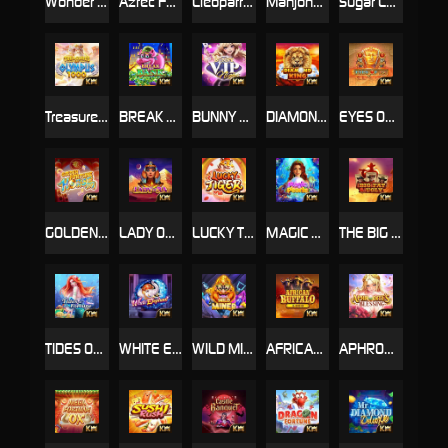
Wonder Ace
Aztec Fortune
Cleopatra's Fortune Ways
Mahjong Dragon Ways
Sugar Candy Bonanza
Treasures of Olympus 1000
BREAK THE BANK
BUNNY VIP NIGHT
DIAMOND KING
EYES OF RA
GOLDEN FORTUNE HORSE
LADY OF RA
LUCKY TIGER
MAGIC PEARLS
THE BIG THE FAT THE UGLY
TIDES OF FORTUNE
WHITE ELEPHANT
WILD MINER
AFRICAN BUFFALO 5000
APHRODITE’S BLESSING