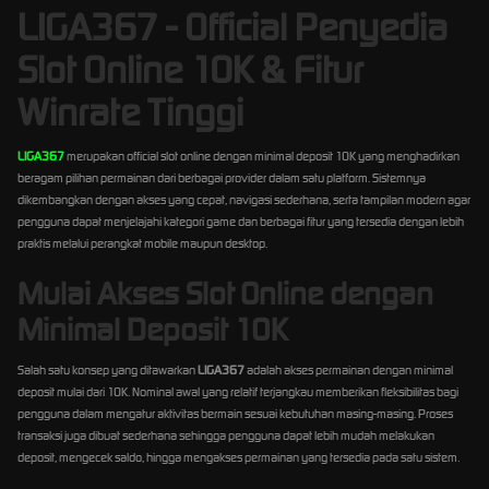
LIGA367 - Official Penyedia
Slot Online 10K & Fitur
Winrate Tinggi
LIGA367
merupakan official slot online dengan minimal deposit 10K yang menghadirkan
beragam pilihan permainan dari berbagai provider dalam satu platform. Sistemnya
dikembangkan dengan akses yang cepat, navigasi sederhana, serta tampilan modern agar
pengguna dapat menjelajahi kategori game dan berbagai fitur yang tersedia dengan lebih
praktis melalui perangkat mobile maupun desktop.
Mulai Akses Slot Online dengan
Minimal Deposit 10K
Salah satu konsep yang ditawarkan
LIGA367
adalah akses permainan dengan minimal
deposit mulai dari 10K. Nominal awal yang relatif terjangkau memberikan fleksibilitas bagi
pengguna dalam mengatur aktivitas bermain sesuai kebutuhan masing-masing. Proses
transaksi juga dibuat sederhana sehingga pengguna dapat lebih mudah melakukan
deposit, mengecek saldo, hingga mengakses permainan yang tersedia pada satu sistem.