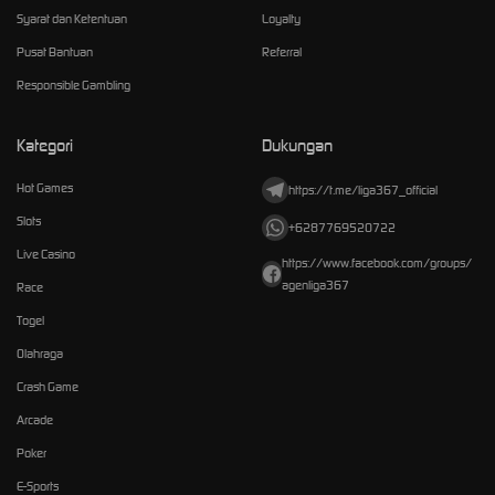
Syarat dan Ketentuan
Loyalty
Pusat Bantuan
Referral
Responsible Gambling
Kategori
Dukungan
Hot Games
https://t.me/liga367_official
Slots
+6287769520722
Live Casino
https://www.facebook.com/groups/
agenliga367
Race
Togel
Olahraga
Crash Game
Arcade
Poker
E-Sports