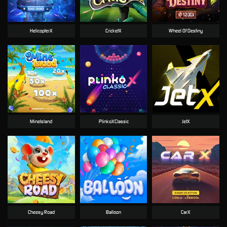
HelicopterX
CricketX
Wheel Of Destiny
MineIsland
PlinkoXClassic
JetX
Cheesy Road
Balloon
CarX