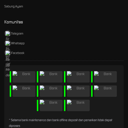
Sabung Ayam
Komunitas
Telegram
Whatsapp
Facebook
* Selama bank maintenance dan bank offline deposit dan penarikan tidak dapat
diproses